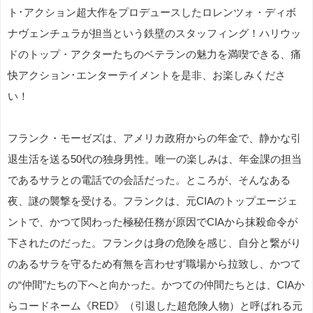
ト･アクション超大作をプロデュースしたロレンツォ・ディボ
ナヴェンチュラが担当という鉄壁のスタッフィング！ハリウッ
ドのトップ・アクターたちのベテランの魅力を満喫できる、痛
快アクション･エンターテイメントを是非、お楽しみくださ
い！
フランク・モーゼズは、アメリカ政府からの年金で、静かな引
退生活を送る50代の独身男性。唯一の楽しみは、年金課の担当
であるサラとの電話での会話だった。ところが、そんなある
夜、謎の襲撃を受ける。フランクは、元CIAのトップエージェ
ントで、かつて関わった極秘任務が原因でCIAから抹殺命令が
下されたのだった。フランクは身の危険を感じ、自分と繋がり
のあるサラを守るため有無を言わせず職場から拉致し、かつて
の“仲間”たちの下へと向かった。かつての仲間たちとは、CIAか
らコードネーム《RED》（引退した超危険人物）と呼ばれる元