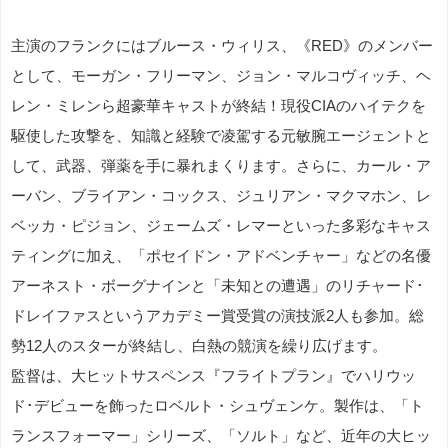
主演のフランクにはブルース・ウィリス、《RED》のメンバー
として、モーガン・フリーマン、ジョン・マルコヴィッチ、ヘ
レン・ミレンら超豪華キャストが終結！現役CIAのハイテクを
駆使した攻撃を、知識と経験で凌駕する元敏腕エージェントと
して、武器、弾薬を手に暴れまくります。さらに、カール・ア
ーバン、ブライアン・コックス、ジュリアン・マクマホン、レ
ベッカ・ピジョン、ジェームズ・レマーといった多彩なキャス
ティングに加え、「ポセイドン・アドベンチャー」などの名優
アーネスト・ボーグナインと「未知との遭遇」のリチャード･
ドレイファスというアカデミー賞受賞の演技派2人も参加。総
勢12人のスターが終結し、白熱の競演を繰り広げます。
監督は、大ヒットサスペンス『フライトプラン』でハリウッ
ド･デビューを飾ったロベルト・シュヴェンケ。製作は、「ト
ランスフォーマー」シリーズ、「ソルト」など、近年の大ヒッ