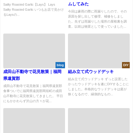
ムしてみた
Sailty Roasted Garlic【Lays】 Lays
Sailty Roasted Garlic いつもお店で見かけ
今回は豪雨の際に雨漏りしたので、その
るLaysの...
原因を探し出して修理、補修をしまし
た。先ずは雨漏りした場所の屋根裏を調
査。以前は物置として使っていました...
blog
DIY
成田山不動寺で花見散策｜福岡
組み立て式ウッドデッキ
県遠賀郡
組み立て式ウッドデッキ ずっと設置した
かったウッドデッキを遂にDIYすることに
成田山不動寺で花見散策｜福岡県遠賀郡
しました。本格的なウッドデッキは庭が
食事ついでに福岡県遠賀郡岡垣町の成田
狭くなるので、縁側的なもの...
山不動寺に花見散策してきました。 平日
にもかかわらず沢山の方々が花...