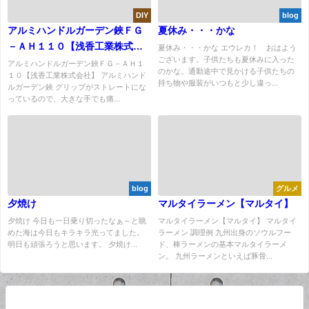
DIY
blog
アルミハンドルガーデン鋏ＦＧ
夏休み・・・かな
－ＡＨ１１０【浅香工業株式会
夏休み・・・かな エウレカ！ おはよう
ございます。子供たちも夏休みに入った
社】
アルミハンドルガーデン鋏ＦＧ－ＡＨ１
のかな。通勤途中で見かける子供たちの
１０【浅香工業株式会社】 アルミハンド
持ち物や服装がいつもと少し違っ...
ルガーデン鋏 グリップがストレートにな
っているので、大きな手でも痛...
blog
グルメ
夕焼け
マルタイラーメン【マルタイ】
夕焼け 今日も一日乗り切ったなぁ～と眺
マルタイラーメン【マルタイ】 マルタイ
めた海は今日もキラキラ光ってました。
ラーメン 調理例 九州出身のソウルフー
明日も頑張ろうと思います。 夕焼け...
ド、棒ラーメンの基本マルタイラーメ
ン。 九州ラーメンといえば豚骨...