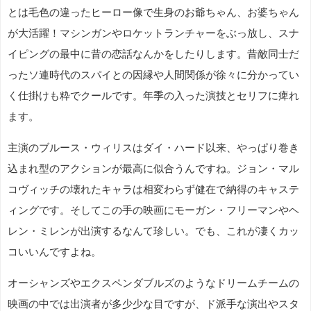
とは毛色の違ったヒーロー像で生身のお爺ちゃん、お婆ちゃん
が大活躍！マシンガンやロケットランチャーをぶっ放し、スナ
イピングの最中に昔の恋話なんかをしたりします。昔敵同士だ
ったソ連時代のスパイとの因縁や人間関係が徐々に分かってい
く仕掛けも粋でクールです。年季の入った演技とセリフに痺れ
ます。
主演のブルース・ウィリスはダイ・ハード以来、やっぱり巻き
込まれ型のアクションが最高に似合うんですね。ジョン・マル
コヴィッチの壊れたキャラは相変わらず健在で納得のキャステ
ィングです。そしてこの手の映画にモーガン・フリーマンやヘ
レン・ミレンが出演するなんて珍しい。でも、これが凄くカッ
コいいんですよね。
オーシャンズやエクスペンダブルズのようなドリームチームの
映画の中では出演者が多少少な目ですが、ド派手な演出やスタ