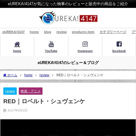
eUREKA!4147が気になった物事のレビューと販売中の商品をご紹介
eUREKA!4147
home
blog
review
products item
カテゴリーページ
プ
home
YouTube
Instagram
facebook
eUREKA!4147のレビュー＆ブログ
ホーム
home
review
RED｜ロベルト・シュヴェンケ
review
映画・アニメ
RED｜ロベルト・シュヴェンケ
2017年9月3日