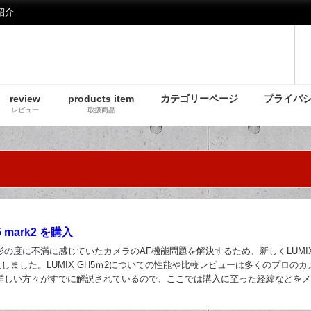
紹介
review
products item
カテゴリーページ
プライバ
レビュー
取扱商品
5 mark2 を購入
影の度に不満に感じていたカメラのAF機能問題を解決するため、新しくLUMI
購入しました。LUMIX GH5ｍ2についての性能や比較レビューは多くのプロの
詳しい方々がすでに解説されているので、ここでは購入に至った経緯などを
。 現在は仕事で物撮り用に購入...