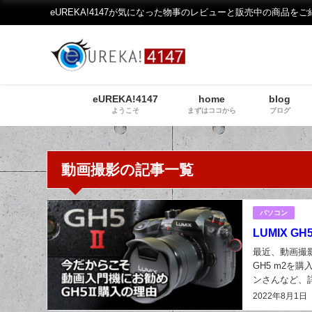
eUREKA!4147が気になった物事のレビューと販売中の商品をご
eUREKA!4147
home
blog
ようこそ
まずはココから
ブログ
動画撮影の記事一覧
パソコン
LUMIX GH
最近、動画撮
GH5 m2を
ンさんなど、
にご紹介します
2022年8月1日