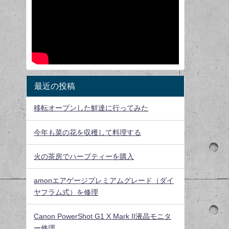
最近の投稿
移転オープンした鮮達に行ってみた
今年も菜の花を収穫して料理する
火の茶房でハーブティーを購入
amonエアゲージプレミアムグレード（ダイ
ヤフラム式）を修理
Canon PowerShot G1 X Mark II液晶モニタ
ー修理