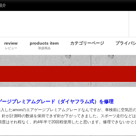
紹介
review
products item
カテゴリーページ
プライバ
レビュー
取扱商品
アゲージプレミアムグレード（ダイヤフラム式）を修理
に購入したamonのエアゲージプレミアムグレードなんですが、車検前に空気圧
、針が計測時の数値を保持できず針が下がってきました。スポーツ走行など
頻度はそれ程なく、約4年半で20回程使用したと思います。修理できないかと
いてみましたが、修理や校正は行ってい...
日