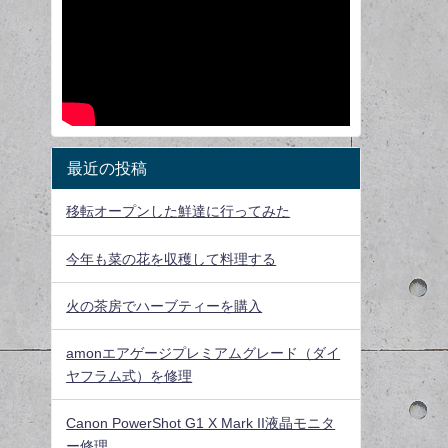
最近の投稿
移転オープンした鮮達に行ってみた
今年も菜の花を収穫して料理する
火の茶房でハーブティーを購入
amonエアゲージプレミアムグレード（ダイ
ヤフラム式）を修理
Canon PowerShot G1 X Mark II液晶モニタ
ー修理