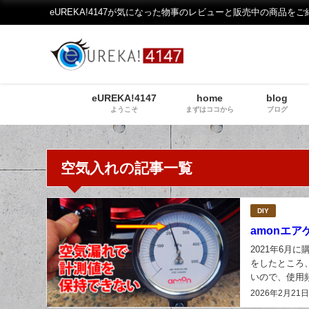
eUREKA!4147が気になった物事のレビューと販売中の商品をご
eUREKA!4147
home
blog
ようこそ
まずはココから
ブログ
空気入れの記事一覧
DIY
amonエ
2021年6月
をしたところ
いので、使用
ームページを覗
2026年2月21