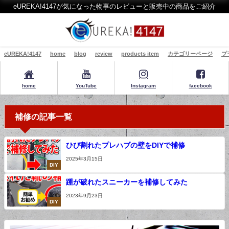
eUREKA!4147が気になった物事のレビューと販売中の商品をご紹介
eUREKA!4147
home
blog
review
products item
カテゴリーページ
プ
home
YouTube
Instagram
facebook
補修の記事一覧
ひび割れたプレハブの壁をDIYで補修
2025年3月15日
DIY
踵が破れたスニーカーを補修してみた
2023年9月23日
DIY