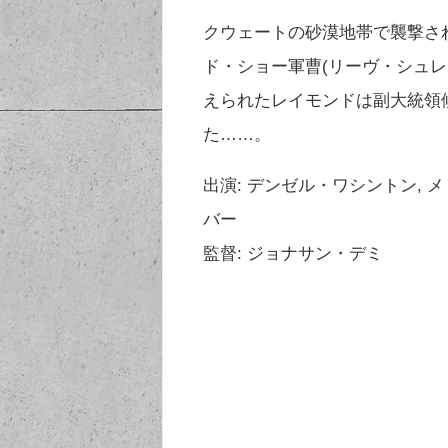
クウェートの砂漠地帯で襲撃さ
ド・ショー軍曹(リーヴ・シュ
えられたレイモンドは副大統領
た……。
出演: デンゼル・ワシントン, 
バー
監督: ジョナサン・デミ