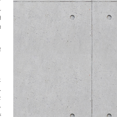
シ
れ
明
始
使
。
に
人
な
っ
が