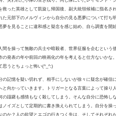
時、失われた小隊の生き残り。同じ隊にいたレイモンド・
を救った英雄として凱旋し帰国後、副大統領候補に指名さ
れた元部下のメルヴィンから自分の見る悪夢について打ち
悪夢を見ることに違和感と疑念を感じ始め、自ら調査を開
人間を操って無敵の兵士や暗殺者、世界征服を企むという
作の発表の年や前回の映画化の年を考えると仕方ないかな
思うとちょっと怖い(^_^;)
分の記憶を疑い切れず、相手にしないが徐々に疑念が確信
へと向かっていきます。トリガーとなる言葉によって操り
何の躊躇も感情もなく殺してしまう。そんな自分に恐怖し
はノイズとして定期的に書き換えられてしまう。自分を操
なのか？人の欲望とエゴの行きつく先は、そしてそれぞれ