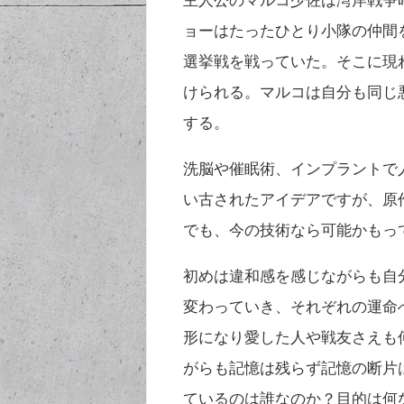
主人公のマルコ少佐は湾岸戦争
ョーはたったひとり小隊の仲間
選挙戦を戦っていた。そこに現
けられる。マルコは自分も同じ
する。
洗脳や催眠術、インプラントで
い古されたアイデアですが、原
でも、今の技術なら可能かもって
初めは違和感を感じながらも自
変わっていき、それぞれの運命
形になり愛した人や戦友さえも
がらも記憶は残らず記憶の断片
ているのは誰なのか？目的は何