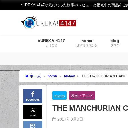
eUREKA!4147が気になった物事のレビューと販売中の商品をご
eUREKA!4147
home
blog
ようこそ
まずはココから
ブログ
ホーム
home
review
THE MANCHURIAN CA
review
映画・アニメ
Facebook
THE MANCHURIA
post
2017年9月9日