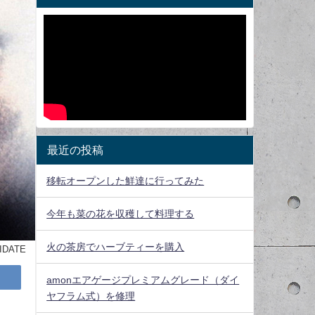
最近の投稿
移転オープンした鮮達に行ってみた
今年も菜の花を収穫して料理する
火の茶房でハーブティーを購入
IDATE
amonエアゲージプレミアムグレード（ダイ
ヤフラム式）を修理