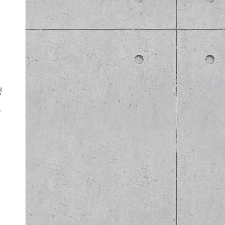
。
り
密
こ