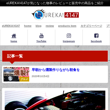
eUREKA!4147が気になった物事のレビューと販売中の商品をご紹介
eUREKA!4147
home
blog
review
products item
カテゴリーページ
プ
home
YouTube
Instagram
facebook
記事一覧
早朝から燻製作りながら朝食を
2020年10月4日
グルメ