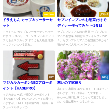
auction
グルメ
ドラえもん カップ＆ソーサーセ
セブンイレブンのお惣菜だけで
ット
ディナー作ってみた ～1食目
ドラえもん カップ＆ソーサーデリバリー
セブンプレミアムのお惣菜 セブンプレミ
ピザ ストロベリーコーンズ ノベルティ ド
アムのお惣菜 今回はセブンイレブンのＰ
ラえもんマグカップ ドラえもん絵皿 世界
Ｂ、セブンプレミアムのお惣菜の中から5
中にファンのいる言わ...
種のチーズ入りハンバーグ、...
DIY
blog
マジカルカーボンNEOアローポ
寒いので家籠り
イント【HASEPRO】
寒いので家籠り エウレカ！ おはようご
ざいます。土日は寒かったですね～
マジカルカーボンNEOアローポイント
((+_+))土曜日は家にこもって過ごしまし
【HASEPRO】 HONDAフリードに乗って
た。今週は暖かくなるのかな...
いますが、FREEDは給油の際、給油口蓋
フューエルリッドの...