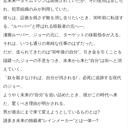
近未来―タイムマシンは開発されていたが、その使用は禁じら
れ、犯罪組織のみが利用していた。
彼らは、証拠を残さず敵を消し去りたいとき、30年前に転送す
る。“ルーパー"と呼ばれる暗殺者の元へ―。
凄腕ルーパー、ジョーの元に、ターゲットの抹殺指令が入る。
それは、いつも通りの単純な仕事のはずだった。
だが、送られてきたのは“30年後の自分"。引き金を引くことを
躊躇ったジョーの不意をつき、未来から来た“自分"は街へと消
えていく。
「奴を殺さなければ、自分が消される! 」必死に追跡する現代
のジョー。
ようやく未来の“自分"を追い詰めたとき、彼がこの時代へ来
た、驚くべき理由が明かされる。
男が過去にまで来て変えようとしているものとは?
謎多き未来の独裁者“レインメーカー"とは一体―?