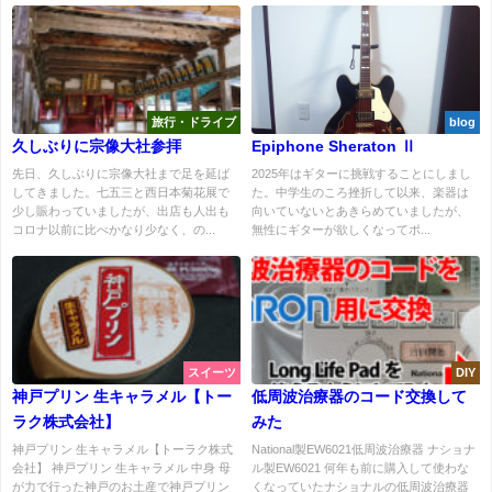
旅行・ドライブ
blog
久しぶりに宗像大社参拝
Epiphone Sheraton Ⅱ
先日、久しぶりに宗像大社まで足を延ば
2025年はギターに挑戦することにしまし
してきました。七五三と西日本菊花展で
た。中学生のころ挫折して以来、楽器は
少し賑わっていましたが、出店も人出も
向いていないとあきらめていましたが、
コロナ以前に比べかなり少なく、の...
無性にギターが欲しくなってポ...
スイーツ
DIY
神戸プリン 生キャラメル【トー
低周波治療器のコード交換して
ラク株式会社】
みた
神戸プリン 生キャラメル【トーラク株式
National製EW6021低周波治療器 ナショナ
会社】 神戸プリン 生キャラメル 中身 母
ル製EW6021 何年も前に購入して使わな
が力で行った神戸のお土産で神戸プリン
くなっていたナショナルの低周波治療器