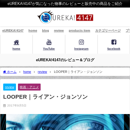
eUREKA!4147が気になった物事のレビューと販売中の商品をご紹介
eUREKA!4147
home
blog
review
products item
カテゴリーページ
プ
home
YouTube
Instagram
facebook
eUREKA!4147のレビュー＆ブログ
ホーム
home
review
LOOPER｜ライアン・ジョンソン
review
映画・アニメ
LOOPER｜ライアン・ジョンソン
2017年9月5日