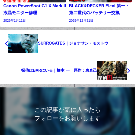
Canon PowerShot G1 X Mark II
BLACK&DECKER Flexi 第一・
液晶モニター修理
第二世代のバッテリー交換
2026年1月11日
2025年12月31日
SURROGATES｜ジョナサン・モストウ
探偵はBARにいる｜橋本 一 原作：東直己
この記事が気に入ったら
フォローをお願いします