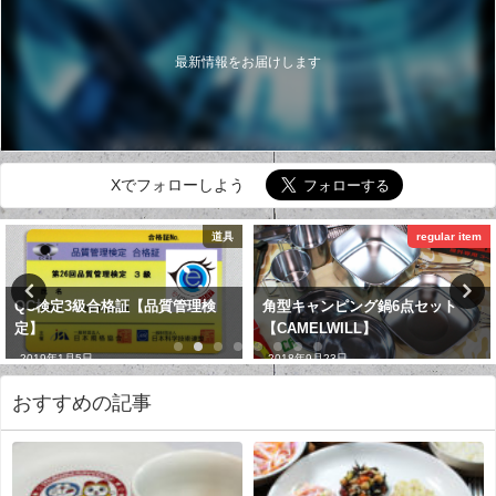
最新情報をお届けします
Xでフォローしよう
道具
regular item
QC検定3級合格証【品質管理検
角型キャンピング鍋6点セット
定】
【CAMELWILL】
2019年1月5日
2018年9月23日
おすすめの記事