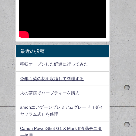
最近の投稿
移転オープンした鮮達に行ってみた
今年も菜の花を収穫して料理する
火の茶房でハーブティーを購入
amonエアゲージプレミアムグレード（ダイ
ヤフラム式）を修理
Canon PowerShot G1 X Mark II液晶モニタ
ー修理