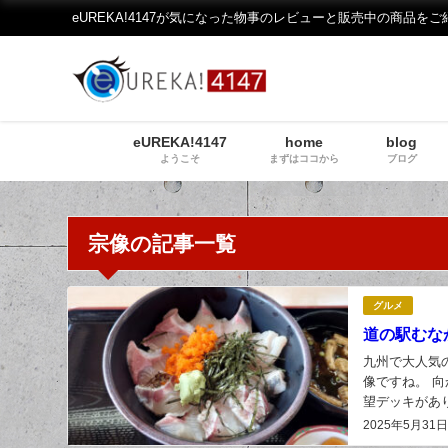
eUREKA!4147が気になった物事のレビューと販売中の商品をご
eUREKA!4147
home
blog
ようこそ
まずはココから
ブログ
宗像の記事一覧
グルメ
道の駅むな
九州で大人気
像ですね。 
望デッキがあ
やがあります。
2025年5月31