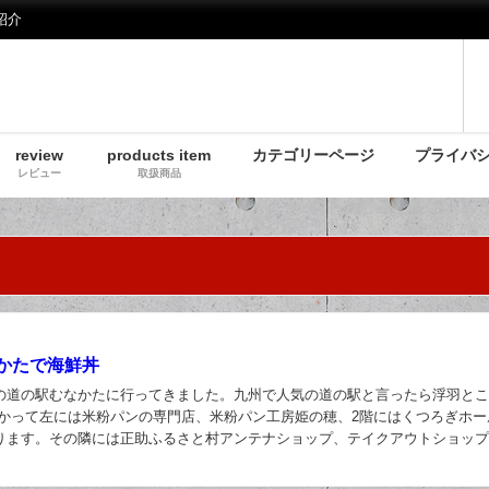
紹介
review
products item
カテゴリーページ
プライバ
レビュー
取扱商品
かたで海鮮丼
の道の駅むなかたに行ってきました。九州で人気の道の駅と言ったら浮羽と
向かって左には米粉パンの専門店、米粉パン工房姫の穂、2階にはくつろぎホー
ります。その隣には正助ふるさと村アンテナショップ、テイクアウトショッ
 施設中央、本館は宗像観光おみやげ館となってい...
日