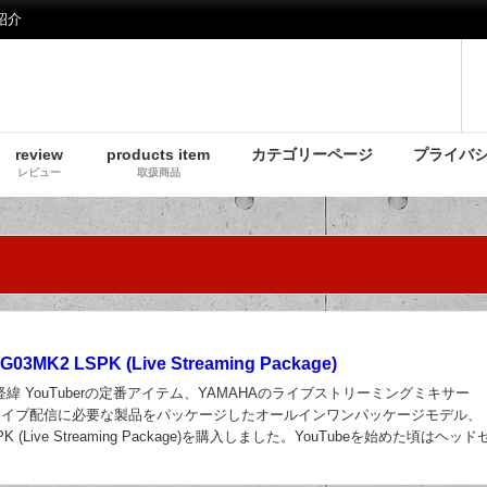
紹介
review
products item
カテゴリーページ
プライバ
レビュー
取扱商品
03MK2 LSPK (Live Streaming Package)
緯 YouTuberの定番アイテム、YAMAHAのライブストリーミングミキサー
2とライブ配信に必要な製品をパッケージしたオールインワンパッケージモデル、
SPK (Live Streaming Package)を購入しました。YouTubeを始めた頃はヘッ
..
日