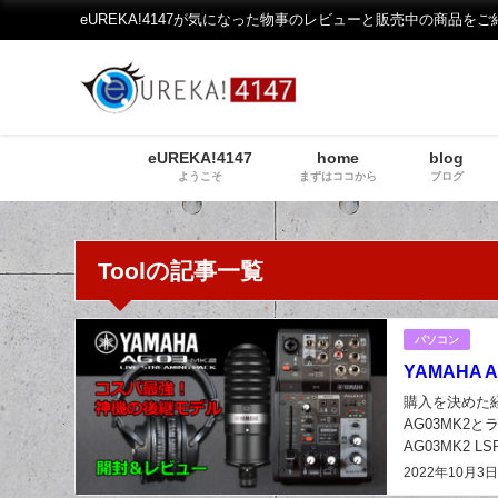
eUREKA!4147が気になった物事のレビューと販売中の商品をご
eUREKA!4147
home
blog
ようこそ
まずはココから
ブログ
Toolの記事一覧
パソコン
YAMAHA AG
購入を決めた経
AG03MK
AG03MK2 L
のマイクや昔使.
2022年10月3