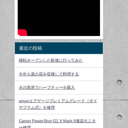
最近の投稿
移転オープンした鮮達に行ってみた
今年も菜の花を収穫して料理する
火の茶房でハーブティーを購入
amonエアゲージプレミアムグレード（ダイ
ヤフラム式）を修理
Canon PowerShot G1 X Mark II液晶モニタ
ー修理