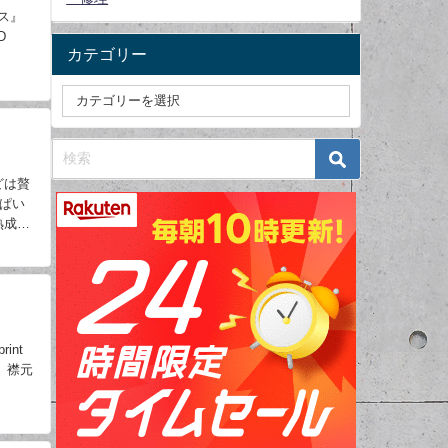
ース』
D
カテゴリー
どは贅
っぱい
熟成さ
int
W 襟元