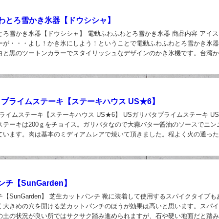
わとろ雪かき氷器【ドウシシャ】
とろ雪かき氷器【ドウシシャ】 電動ふわふわとろ雪かき氷器 商品内容 アイ
ーが・・・よし！かき氷にしよう！ということで電動ふわふわとろ雪かき氷
白と黒のツートンカラーでスタイリッシュなデザインのかき氷機です。台湾
カップ2個が付属しています。 電動ふわふわと...
日
タプライムステーキ【ステーキハウス US★6】
ライムステーキ【ステーキハウス US★6】 USガリバタプライムステーキ U
ステーキは200ｇをチョイス。ガリバタなので大蒜バター醤油のソースでニン
ています。肉は基本のミディアムレアで焼いて頂きました。程よく火の通っ
シーです。付け合わせのポテトやコー...
日
チ【SunGarden】
【SunGarden】 芝生カットパンチ 靴に装着して使用するスパイクタイプも
く大きめの穴を開ける芝カットパンチのほうが効果は高いと思います。スパ
の土の状況が良い所ではサクサク踏み進められますが、石や硬い地面だと踏