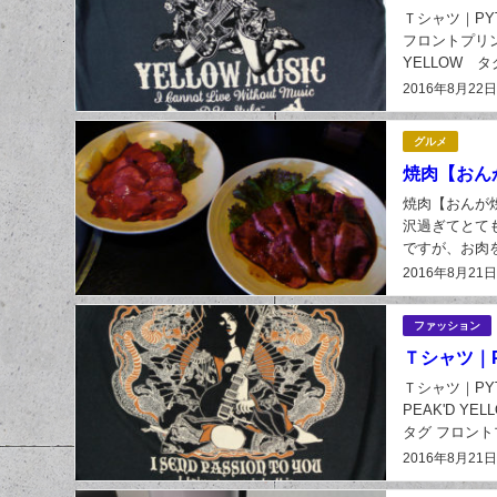
Ｔシャツ｜PYT-
フロントプリント
YELLOW タ
2016年8月22
グルメ
焼肉【おん
焼肉【おんが
沢過ぎてとても
ですが、お肉
れていてとても
2016年8月21
ファッション
Ｔシャツ｜PY
Ｔシャツ｜PYT-1
PEAK'D YEL
タグ フロント
2016年8月21