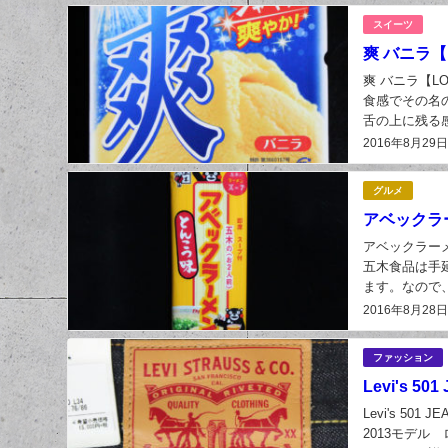
スイーツ
爽 バニラ【
爽 バニラ【L
食感でその名
舌の上に残る
も冷たく美味しく
2016年8月29
グルメ
アベックラ
アベックラーメ
五木食品は手
ます。なので
州では豚骨ラー
2016年8月28
ファッション
Levi's 5
Levi's 501
2013モデル