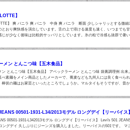
LOTTE】
OTTE】 爽 バニラ 爽 バニラ 中身 爽 バニラ 断面 少しシャリッとする微
のとおり爽快感を演出しています。舌の上で溶ける速度も速く、いつまでも
感じが少なく後味は比較的サッパリとしています。氷の粒で冷感も抜群で暑
頂けます。 爽 バニラ【LOTT...
日
ーメン とんこつ味【五木食品】
ン とんこつ味【五木食品】 アベックラーメン とんこつ味 袋裏調理例 出来
延べ素麺をメイン商品としたメーカーで、蕎麦なども九州人には良く食べら
、棒状の麺はお家芸といったところでしょうか。マルタイもそうですが、昔
メンの即席めんはストレートの棒状という...
日
01 JEANS 00501-1931-L34/2013モデル ロングデイ【リーバイス
 JEANS 00501-1931-L342013モデル ロングデイ【リーバイス】 Levi's 501 JE
 ロングデイ 久しぶりにジーンズを購入しました。リーバイスの501です。 マ