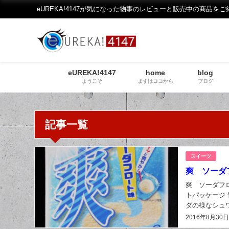
eUREKA!4147が気になった物事のレビューと販売中の商品をご
eUREKA!4147
home
blog
ようこそ
まずはココから
ブログ
記事一覧
スイーツ
爽 ソーダ
爽 ソーダフロ
トパッケージ
ダの様なシュ
合わせて食べる
2016年8月30