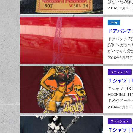
はないため詳し
2016年8月28
blog
ドアパンチ Σ
ドアパンチ Σ
(´Д⊂ヽガ
がハッキリ分か
ました...
2016年8月27
ファッション
Ｔシャツ｜DCL
Ｔシャツ｜DCLT-0
ROCKIN'JE
ド名やアーティ
2016年8月23
ファッション
Ｔシャツ｜PY