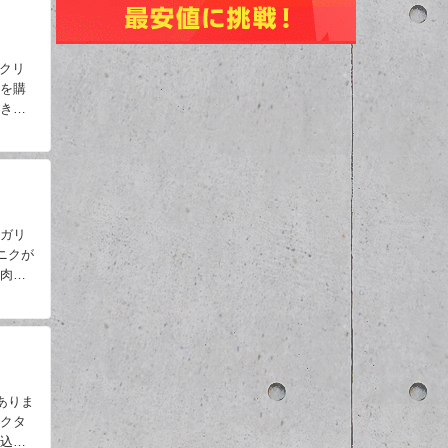
スクリ
器を購
かき氷
Sガリ
ニクが
た肉は
ありま
イクタ
み込め