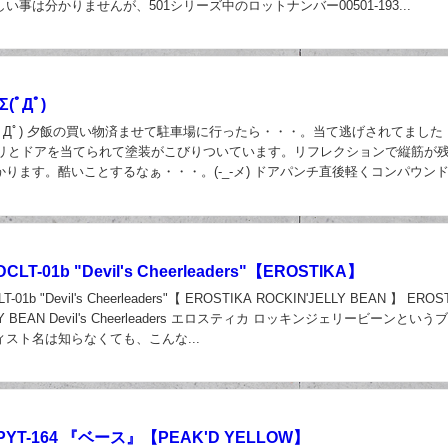
い事は分かりませんが、501シリーズ中のロットナンバー00501-193...
日
(ﾟДﾟ)
(ﾟДﾟ) 夕飯の買い物済ませて駐車場に行ったら・・・。当て逃げされてました
ッツリとドアを当てられて塗装がこびりついています。リフレクションで縦筋が
ります。酷いことするなぁ・・・。(-_-メ) ドアパンチ直後軽くコンパウン
日
T-01b "Devil's Cheerleaders"【EROSTIKA】
1b "Devil's Cheerleaders"【 EROSTIKA ROCKIN'JELLY BEAN 】 EROS
LLY BEAN Devil's Cheerleaders エロスティカ ロッキンジェリービーンという
スト名は知らなくても、こんな...
日
T-164 『ベース』【PEAK'D YELLOW】