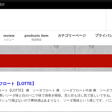
紹介
review
products item
カテゴリーページ
プライバ
レビュー
取扱商品
フロート【LOTTE】
ート【LOTTE】 爽 ソーダフロート 爽 ソーダフロート中身 爽 ソーダ
 青いソーダ味と白のバニラ味で渦巻き模様。見た目も涼し気で楽しいですね
ワシュワ感はないので爽快感はあまりなく、ソーダ風味という感じです。バ
と程よくミックスされて良い感じ。爽の特...
日