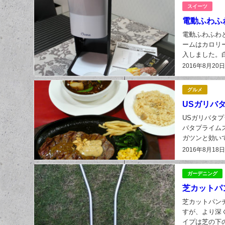
スイーツ
電動ふわふ
電動ふわふわ
ームはカロリ
入しました。
のレシピと製氷
2016年8月20
グルメ
USガリバ
USガリバタプ
バタプライム
ガツンと効い
柔らかでジュー
2016年8月18
ガーデニング
芝カットパン
芝カットパンチ
すが、より深
イプは芝の下