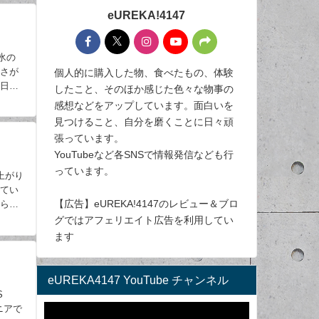
eUREKA!4147
細氷の
甘さが
個人的に購入した物、食べたもの、体験
い日で
したこと、そのほか感じた色々な物事の
感想などをアップしています。面白いを
見つけること、自分を磨くことに日々頑
張っています。
YouTubeなど各SNSで情報発信なども行
っています。
上がり
れてい
【広告】eUREKA!4147のレビュー＆ブロ
から九
グではアフェリエイト広告を利用してい
ます
】
eUREKA4147 YouTube チャンネル
ANS
ニアで