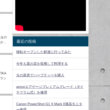
残るの
最近の投稿
ドかけ
移転オープンした鮮達に行ってみた
今年も菜の花を収穫して料理する
TIKA
火の茶房でハーブティーを購入
ブラン
amonエアゲージプレミアムグレード（ダイ
ヤフラム式）を修理
Canon PowerShot G1 X Mark II液晶モニタ
ー修理