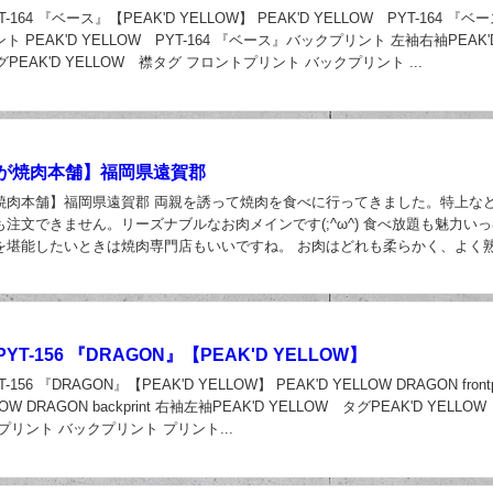
164 『ベース』【PEAK'D YELLOW】 PEAK'D YELLOW PYT-164 『ベ
 PEAK'D YELLOW PYT-164 『ベース』バックプリント 左袖右袖PEAK'
グPEAK'D YELLOW 襟タグ フロントプリント バックプリント ...
日
が焼肉本舗】福岡県遠賀郡
焼肉本舗】福岡県遠賀郡 両親を誘って焼肉を食べに行ってきました。特上な
注文できません。リーズナブルなお肉メインです(;^ω^) 食べ放題も魅力い
を堪能したいときは焼肉専門店もいいですね。 お肉はどれも柔らかく、よく
美味しくいただけました。流石お肉の卸...
日
T-156 『DRAGON』【PEAK'D YELLOW】
56 『DRAGON』【PEAK'D YELLOW】 PEAK'D YELLOW DRAGON frontpr
LOW DRAGON backprint 右袖左袖PEAK'D YELLOW タグPEAK'D YELLO
プリント バックプリント プリント...
日