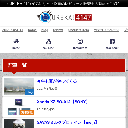
eUREKA!4147が気になった物事のレビューと販売中の商品をご紹介
eUREKA!4147
home
blog
review
products item
カテゴリーページ
プ
home
YouTube
Instagram
facebook
記事一覧
今年も夏がやってくる
2017年6月30日
blog
Xperia XZ SO-01J【SONY】
2017年6月30日
家電製品
SAVASミルクプロテイン【meiji】