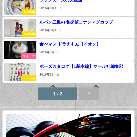
フランダースの犬絵皿
2016年6月16日
auction
ルパン三世vs名探偵コナンマグカップ
2016年6月16日
auction
食べマス ドラえもん【イオン】
2016年5月5日
スイーツ
ポーズカタログ【1基本編】マール社編集部
2016年1月4日
auction
1 / 2