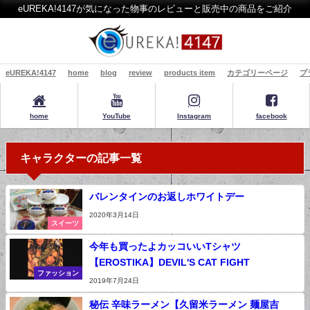
eUREKA!4147が気になった物事のレビューと販売中の商品をご紹介
eUREKA!4147
home
blog
review
products item
カテゴリーページ
プ
home
YouTube
Instagram
facebook
キャラクターの記事一覧
バレンタインのお返しホワイトデー
2020年3月14日
スイーツ
今年も買ったよカッコいいTシャツ
【EROSTIKA】DEVIL'S CAT FIGHT
ファッション
2019年7月24日
秘伝 辛味ラーメン【久留米ラーメン 麺屋吉