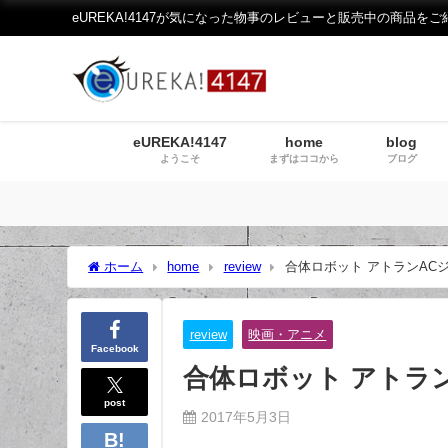
eUREKA!4147が気になった物事のレビューと販売中の商品をご
eUREKA!4147
home
blog
ようこそ
まずはココから
ブログ
ホーム
home
review
合体ロボット アトランACジ
review
映画・アニメ
Facebook
合体ロボット アトラン
post
2017年5月3日