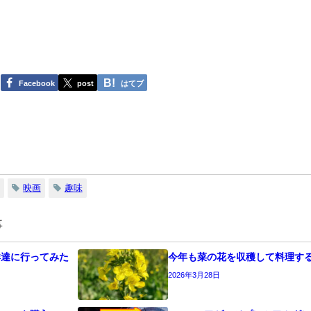
Facebook
post
はてブ
映画
趣味
事
鮮達に行ってみた
今年も菜の花を収穫して料理す
2026年3月28日