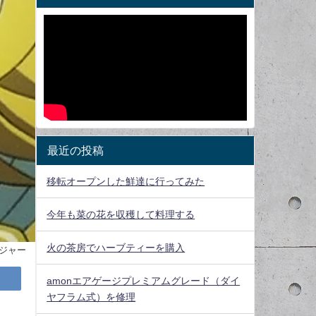
最近の投稿
移転オープンした鮮達に行ってみた
今年も菜の花を収穫して料理する
火の茶房でハーブティーを購入
Cジャー
amonエアゲージプレミアムグレード（ダイ
ヤフラム式）を修理