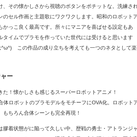
け、その懐かしさから視聴のボタンをポチットな。洗練さ
ンのセル作画と主題歌にワクワクします。昭和のロボット
もかっこ良く最高です。所々にマニアを喜ばせる設定もあ
ルタイムでプラモを作っていた世代には受けると思います
;^ω^) この作品の成り立ちを考えても一つのネタとして楽
ジャー
きた！懐かしさも感じるスーパーロボットアニメ！
合体ロボットのプラモデルをモチーフにOVA化。ロボット
。もちろん合体シーンも完全再現！
は膠着状態がに陥って久しい中、歴戦の勇士・アトランジ