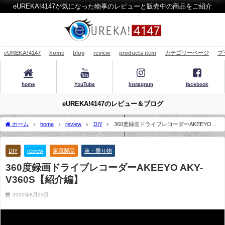
eUREKA!4147が気になった物事のレビューと販売中の商品をご紹介
eUREKA!4147
home
blog
review
products item
カテゴリーページ
プ
home
YouTube
Instagram
facebook
eUREKA!4147のレビュー＆ブログ
ホーム
home
review
DIY
360度録画ドライブレコーダーAKEEYO
AKY-V360S【紹介編】
DIY
review
家電製品
車・乗り物
360度録画ドライブレコーダーAKEEYO AKY-
V360S【紹介編】
2020年8月23日