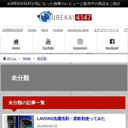
eUREKA!4147が気になった物事のレビューと販売中の商品をご紹介
eUREKA!4147
home
blog
review
products item
カテゴリーページ
プ
home
YouTube
Instagram
facebook
ホーム
home
未分類
未分類
未分類の記事一覧
LAVONS洗濯洗剤・柔軟剤使ってみた
2019年5月27日