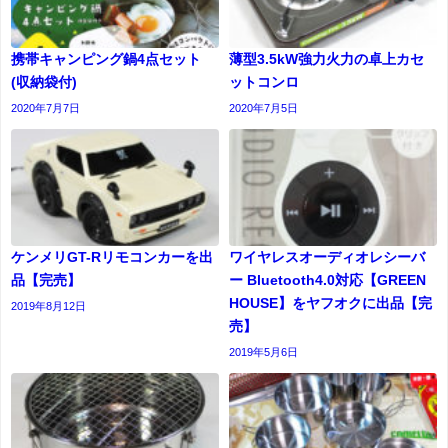
携帯キャンピング鍋4点セット
薄型3.5kW強力火力の卓上カセ
(収納袋付)
ットコンロ
2020年7月7日
2020年7月5日
ケンメリGT-Rリモコンカーを出
ワイヤレスオーディオレシーバ
品【完売】
ー Bluetooth4.0対応【GREEN
HOUSE】をヤフオクに出品【完
2019年8月12日
売】
2019年5月6日