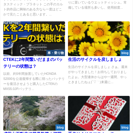
りに置いているウエットティッシュ。常
タスティック・プラネット この手のカル
備している場所も多いし、使用頻度...
ト的作品に興味のある方なら一度はどこ
かで見たことあると思います。...
車・乗り物
blog
CTEKに2年間繋いだままのバッ
生活のサイクルを戻しましょ
テリーの状態は？
生活のサイクルを戻しましょ さぁ、週末
がやってきました！お待ちしておりまし
以前、約5年間放置していたHONDA
たよぉ。大型連休からはや一週間、やっ
S2000を公道復帰する際に弱ったバッテリ
ときましたねぇ(´▽｀)来週に...
ーを復活させようと購入したCTEKの
MXS5.0JPバッテリ...
blog
blog