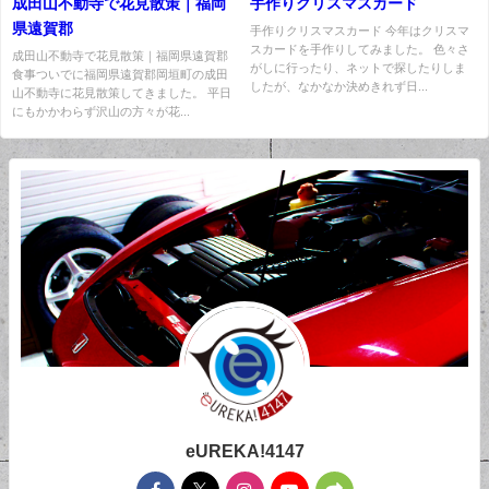
成田山不動寺で花見散策｜福岡
手作りクリスマスカード
県遠賀郡
手作りクリスマスカード 今年はクリスマ
スカードを手作りしてみました。 色々さ
成田山不動寺で花見散策｜福岡県遠賀郡
がしに行ったり、ネットで探したりしま
食事ついでに福岡県遠賀郡岡垣町の成田
したが、なかなか決めきれず日...
山不動寺に花見散策してきました。 平日
にもかかわらず沢山の方々が花...
eUREKA!4147