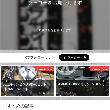
フォローをお願いします
最新情報をお届けします
Xでフォローしよう
regular item
道具
AMMO BOX/アモカン .50キャリ
QC検定3級合格証【品質管理検
バー
定】
2016年3月2日
2019年1月5日
おすすめの記事