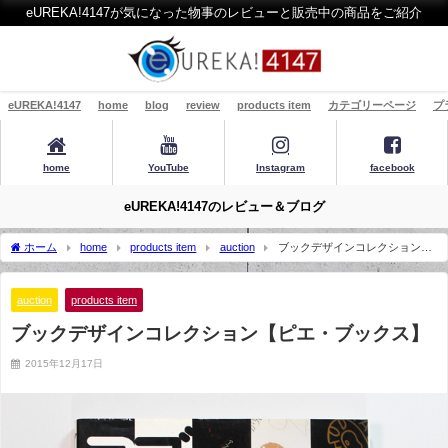
eUREKA!4147が気になった物事のレビューと販売中の商品をご紹介
eUREKA!4147
home
blog
review
products item
カテゴリーページ
プ
home
YouTube
Instagram
facebook
eUREKA!4147のレビュー＆ブログ
ホーム
home
products item
auction
ブックデザインコレクション
【ピエ・ブックス】
auction
products item
ブックデザインコレクション【ピエ・ブックス】
2015年12月17日