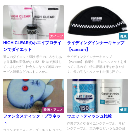
スイーツ
健康
HIGH CLEARのホエイプロテイ
ライディングインナーキャップ
ンでダイエット
【vanson】
過去のダイエット経験 学生のころからあ
ライディングインナーキャップ
まり体重の変化がなく52～54㎏で推移し
【vanson】 作業中、常にヘルメットを被
ていましたが、社会人になって地獄のサ
っているので、特に夏場は汗をかきやす
ービス残業などのストレスか...
く、髪の毛もヘルメット内側も汗で...
映画・アニメ
健康
ファンタスティック・プラネッ
ウエットティッシュ比較
ト
作業デスクやダイニングテーブル、リビ
ングテーブル、車の中などいつも身の回
ファンタスティック・プラネット ファン