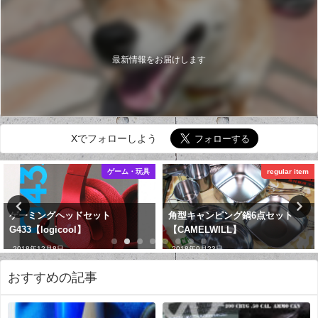
最新情報をお届けします
Xでフォローしよう
ゲーム・玩具
regular item
ゲーミングヘッドセット
角型キャンピング鍋6点セット
G433【logicool】
【CAMELWILL】
2018年12月8日
2018年9月23日
おすすめの記事