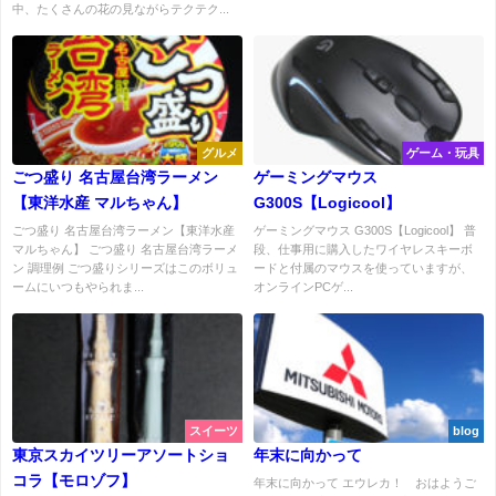
中、たくさんの花の見ながらテクテク...
グルメ
ゲーム・玩具
ごつ盛り 名古屋台湾ラーメン
ゲーミングマウス
【東洋水産 マルちゃん】
G300S【Logicool】
ごつ盛り 名古屋台湾ラーメン【東洋水産
ゲーミングマウス G300S【Logicool】 普
マルちゃん】 ごつ盛り 名古屋台湾ラーメ
段、仕事用に購入したワイヤレスキーボ
ン 調理例 ごつ盛りシリーズはこのボリュ
ードと付属のマウスを使っていますが、
ームにいつもやられま...
オンラインPCゲ...
スイーツ
blog
東京スカイツリーアソートショ
年末に向かって
コラ【モロゾフ】
年末に向かって エウレカ！ おはようご