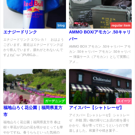
blog
regular item
エナジードリンク
AMMO BOX/アモカン .50キャリ
バー
エナジードリンク エウレカ！ おはよう
ございます。最近はエナジードリンクば
AMMO BOX アモカン .50キャリバー アモ
かり飲んでいます。疲れがとれないんで
カン .50キャリバー アモカン .50キャリバ
すよね(´-ω-`)PUBGみ...
ー 弾薬ケース（アモカン）として実際に
アメ...
ガーデニング
スイーツ
福地山ろく花公園｜福岡県直方
アイスバー【シャトレーゼ】
市
アイスバー【シャトレーゼ】 シャトレー
ゼ 外観 買い物の帰りにお店の前を通り
福地山ろく花公園｜福岡県直方市 春は
かかり、母が寄って行こうというので寄
樹々草花が沢山の花を咲かせとっても華
道しました。和菓子や焼き菓子...
やかですね。春うららといった気候の