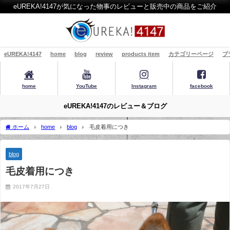
eUREKA!4147が気になった物事のレビューと販売中の商品をご紹介
eUREKA!4147
home
blog
review
products item
カテゴリーページ
プ
home
YouTube
Instagram
facebook
eUREKA!4147のレビュー＆ブログ
ホーム
home
blog
毛皮着用につき
blog
毛皮着用につき
2017年7月27日