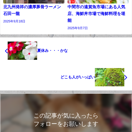
北九州発祥の濃厚豚骨ラーメン
中間市の遠賀魚市場にある人気
石田一龍
店、海鮮丼市場で海鮮料理を堪
能
2025年9月18日
2025年9月7日
夏休み・・・かな
どこも人がいっぱい
この記事が気に入ったら
フォローをお願いします