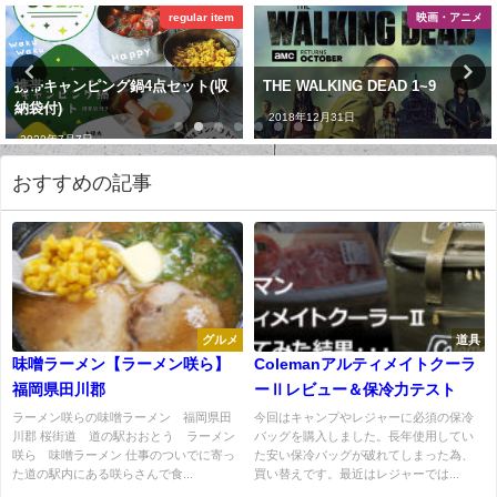
regular item
映画・アニメ
携帯キャンピング鍋4点セット(収
THE WALKING DEAD 1~9
納袋付)
2018年12月31日
2020年7月7日
おすすめの記事
グルメ
道具
味噌ラーメン【ラーメン咲ら】
Colemanアルティメイトクーラ
福岡県田川郡
ーⅡレビュー＆保冷力テスト
ラーメン咲らの味噌ラーメン 福岡県田
今回はキャンプやレジャーに必須の保冷
川郡 桜街道 道の駅おおとう ラーメン
バッグを購入しました。長年使用してい
咲ら 味噌ラーメン 仕事のついでに寄っ
た安い保冷バッグが破れてしまった為、
た道の駅内にある咲らさんで食...
買い替えです。最近はレジャーでは...