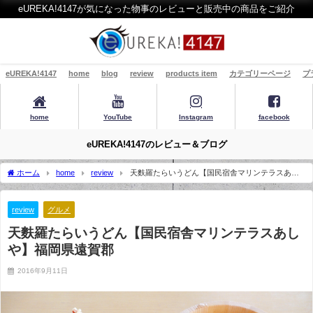
eUREKA!4147が気になった物事のレビューと販売中の商品をご紹介
eUREKA!4147
home
blog
review
products item
カテゴリーページ
プ
home
YouTube
Instagram
facebook
eUREKA!4147のレビュー＆ブログ
ホーム
home
review
天麩羅たらいうどん【国民宿舎マリンテラスあし
や】福岡県遠賀郡
review
グルメ
天麩羅たらいうどん【国民宿舎マリンテラスあし
や】福岡県遠賀郡
2016年9月11日