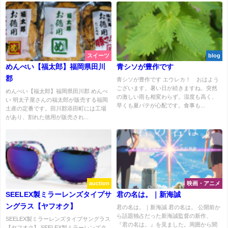
スイーツ
blog
めんべい【福太郎】福岡県田川
青シソが豊作です
郡
青シソが豊作です エウレカ！ おはよう
ございます。暑い日が続きますね。突然
めんべい【福太郎】福岡県田川郡 めんべ
の激しい雨も相変わらず。湿度も高く、
い 明太子屋さんの福太郎が販売する福岡
早くも夏バテが心配です。食事も...
土産の定番です。田川郡添田町には工場
があり、割れた徳用が販売され...
auction
映画・アニメ
SEELEX製ミラーレンズタイプサ
君の名は。｜新海誠
ングラス【ヤフオク】
君の名は。｜新海誠 君の名は。 公開前か
ら話題独占だった新海誠監督の新作、
SEELEX製ミラーレンズタイプサングラス
『君の名は。』を見ました。周囲から聞
【ヤフオク】 SEELEX製ミラーレンズタ