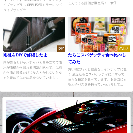
こえてくる評価は概ね高く、女子...
イプサングラス SEELEX製ミラーレンズ
タイプサングラ...
DIY
グルメ
雨樋をDIYで修繕したよ
たらこスパゲッティ食べ比べし
てみた
雨が降るとジャバジャバと音を立てて雨
水が雨樋から漏れる問題があって、以前
買い物に行くと豊富なラインナップに驚
から雨が降るたびになんとかしないとな
く 最近たらこスパゲッティにハマって
ぁと眺めてはため息をついていまし...
色々な種類を食べています。お弁当にも
明太子パスタを持っていったりして...