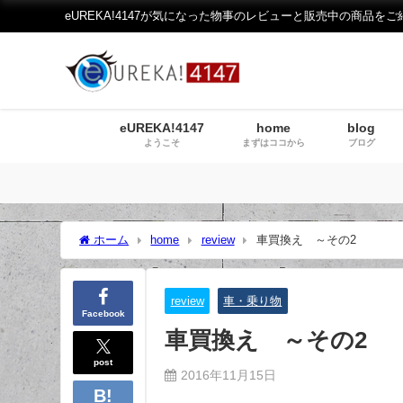
eUREKA!4147が気になった物事のレビューと販売中の商品をご
eUREKA!4147
home
blog
ようこそ
まずはココから
ブログ
ホーム
home
review
車買換え ～その2
review
車・乗り物
Facebook
車買換え ～その2
post
2016年11月15日