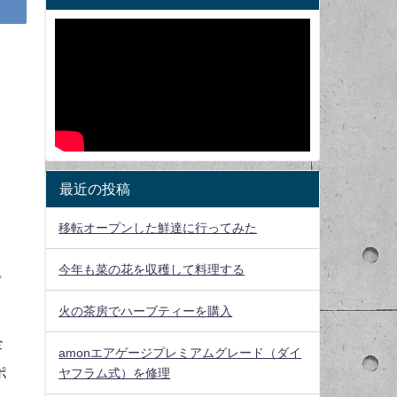
最近の投稿
移転オープンした鮮達に行ってみた
今年も菜の花を収穫して料理する
プ
火の茶房でハーブティーを購入
全
amonエアゲージプレミアムグレード（ダイ
ポ
ヤフラム式）を修理