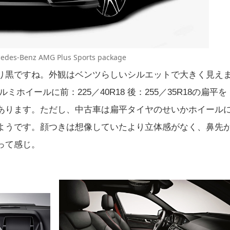
edes-Benz AMG Plus Sports package
り黒ですね。外観はベンツらしいシルエットで大きく見え
ミホイールに前：225／40R18 後：255／35R18の扁平を
あります。ただし、中古車は扁平タイヤのせいかホイール
ようです。顔つきは想像していたより立体感がなく、鼻先
って感じ。