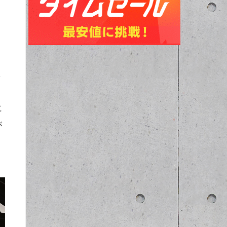
ま
に
が