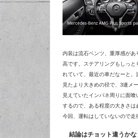
Mercedes-Benz AMG Plus Sports 
ネ
内装は流石ベンツ、重厚感があ
高です。ステアリングもしっと
れていて、最近の車だなーと。
見たより大きめの径で、3連メ
見えていたインパネ周りに面喰
するので、ある程度の大きさは
今回、運転はしていないので走
結論はチョット違うかな