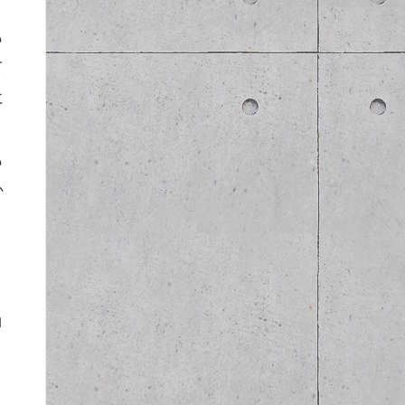
も
て
に
も
か
ロ
く