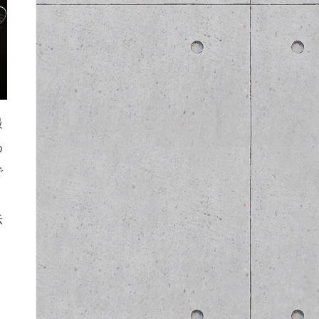
最
わ
で
示