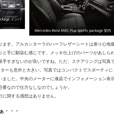
package インパ
Mercedes-Benz AMG Plus Sports package 室内
ります。アルカンターラのハーフレザーシートは座り心地
りと手に馴染む感じです。メッキ仕上げのパーツがあしら
派手すぎないのが良いですね。ただ、ステアリングは写真
ーターも意外と大きい。写真ではコンパクトでスポーティに
いました。中央のメーターに液晶でインフォメーション表
必要なので仕方なしなのでしょうか。
行に関する感想はありません。
ぁ・・・