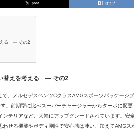
post
はてブ
考える ― その2
・
の買い替えを考える ― その2
り換えで、メルセデスベンツCクラスAMGスポーツパッケージ
中です。前期型に比べスーパーチャージャーからターボに変更
インテリアなど、大幅にアップグレードされています。安
思わせる機能やボディ剛性で安心感は凄い。加えてAMGス