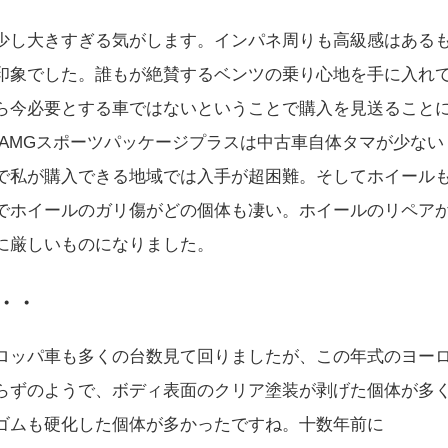
少し大きすぎる気がします。インパネ周りも高級感はある
印象でした。誰もが絶賛するベンツの乗り心地を手に入れ
ら今必要とする車ではないということで購入を見送ること
のAMGスポーツパッケージプラスは中古車自体タマが少ない
で私が購入できる地域では入手が超困難。そしてホイール
でホイールのガリ傷がどの個体も凄い。ホイールのリペア
に厳しいものになりました。
・・
ロッパ車も多くの台数見て回りましたが、この年式のヨー
らずのようで、ボディ表面のクリア塗装が剥げた個体が多
ゴムも硬化した個体が多かったですね。十数年前に