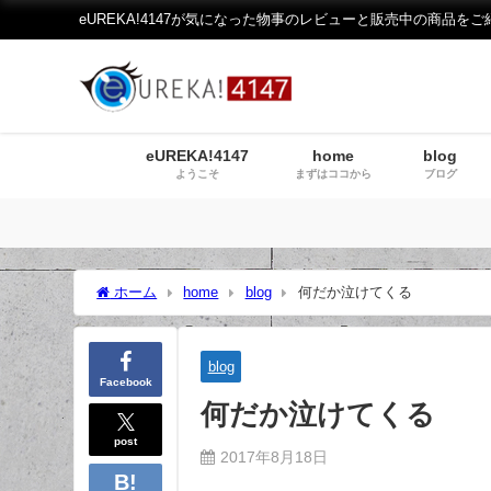
eUREKA!4147が気になった物事のレビューと販売中の商品をご
eUREKA!4147
home
blog
ようこそ
まずはココから
ブログ
ホーム
home
blog
何だか泣けてくる
blog
Facebook
何だか泣けてくる
post
2017年8月18日