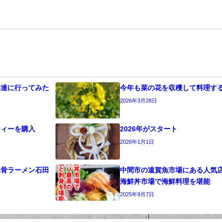
鮮達に行ってみた
今年も菜の花を収穫して料理す
2026年3月28日
ティーを購入
2026年がスタート
2026年1月1日
豚骨ラーメン石田
中間市の遠賀魚市場にある人気
海鮮丼市場で海鮮料理を堪能
2025年9月7日