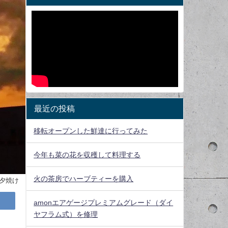
最近の投稿
移転オープンした鮮達に行ってみた
今年も菜の花を収穫して料理する
火の茶房でハーブティーを購入
夕焼け
amonエアゲージプレミアムグレード（ダイ
ヤフラム式）を修理