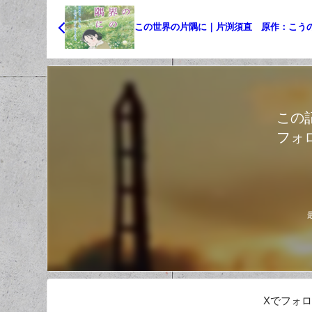
この世界の片隅に｜片渕須直 原作：こう
この
フォ
Xでフォ