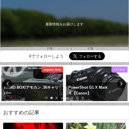
最新情報をお届けします
Xでフォローしよう
regular item
パソコン
AMMO BOX/アモカン .50キャリ
PowerShot G1 X Mark
バー
Ⅱ【Canon】
2016年3月2日
2018年3月19日
おすすめの記事