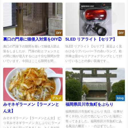
DIY
DIY
裏口の門扉に猫侵入対策をDIY②
5LED リアライト【セリア】
裏口の門扉下の隙間を塞いで猫侵入防止
5LED リアライト【セリア】 最近よく見
策をしましたが、門扉の柱とフェンスと
かけるリアバンパー下の赤いランプ。欧
の間に猫が侵入するには十分な隙間が空
州車は昔からリアフォグランプとして付
いています。今回はここも隙間を閉...
いていることの多い装備です...
グルメ
blog
みそネギラーメン【ラーメンと
福岡県田川市魚町をぶらり
ん太】
福岡県田川市魚町をぶらり 先日、仕事が
早く片付いたので気になっていた場所に
みそネギラーメン【ラーメンとん太】 ピ
寄ってきました。福岡県田川市魚町にあ
リ辛みそネギラーメン 久しぶりにラーメ
る風治八幡宮・・・のはずでした...
ンとん太に行ってきました。とん太が出