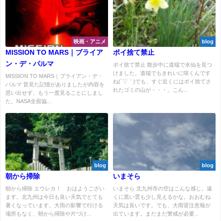
映画・アニメ
blog
MISSION TO MARS｜ブライア
ポイ捨て禁止
ン・デ・パルマ
ポイ捨て禁止 散歩中に道端で水仙を見つ
けました。道端でもきれいに咲くんです
MISSION TO MARS｜ブライアン・デ・
ね(´▽｀)でも、すぐ近くにはポイ捨てさ
パルマ 昔見た記憶がありましたが内容を
れたゴミの山が・・・。こん...
思い出せず、もう一度見ることにしまし
た。NASA全面協...
blog
blog
朝から掃除
いまそら
朝から掃除 エウレカ！ おはようござい
いまそら 北九州市の空はこんな感じ。遠
ます。北九州は今日も良い天気でとても
くに黒い雲も少し見えるかな。おおむね
暑くなっています。大雨の影響で行ける
天気は良いです。でも、大雨雷注意報が
場所もなく、朝から掃除や片づけ...
出ています。まだまだ警戒が必要...