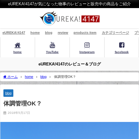
eUREKA!4147が気になった物事のレビューと販売中の商品をご紹介
eUREKA!4147
home
blog
review
products item
カテゴリーページ
プ
home
YouTube
Instagram
facebook
eUREKA!4147のレビュー＆ブログ
ホーム
home
blog
体調管理OK？
blog
体調管理OK？
2018年5月17日