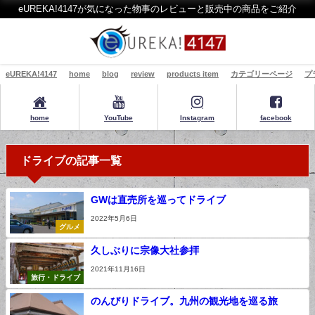
eUREKA!4147が気になった物事のレビューと販売中の商品をご紹介
eUREKA!4147
home
blog
review
products item
カテゴリーページ
プ
home
YouTube
Instagram
facebook
ドライブの記事一覧
GWは直売所を巡ってドライブ
2022年5月6日
グルメ
久しぶりに宗像大社参拝
2021年11月16日
旅行・ドライブ
のんびりドライブ。九州の観光地を巡る旅