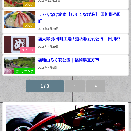
2019年12月15日
グルメ
しゃくなげ定食【しゃくなげ荘】 田川郡添田
町
グルメ
2018年4月29日
福太郎 添田町工場 / 道の駅おおとう｜田川郡
2018年4月29日
スイーツ
福地山ろく花公園｜福岡県直方市
2018年4月8日
ガーデニング
1 / 3