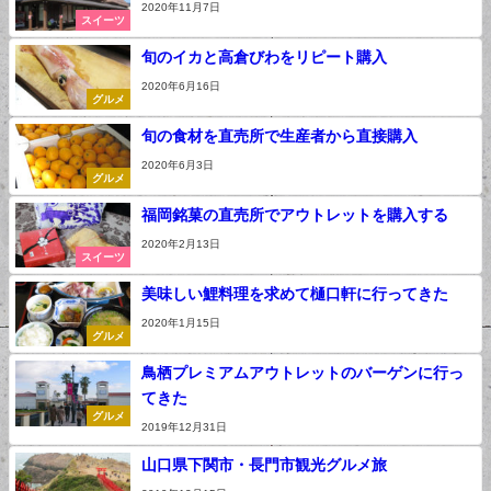
2020年11月7日
スイーツ
旬のイカと高倉びわをリピート購入
2020年6月16日
グルメ
旬の食材を直売所で生産者から直接購入
2020年6月3日
グルメ
福岡銘菓の直売所でアウトレットを購入する
2020年2月13日
スイーツ
美味しい鯉料理を求めて樋口軒に行ってきた
2020年1月15日
グルメ
鳥栖プレミアムアウトレットのバーゲンに行っ
てきた
グルメ
2019年12月31日
山口県下関市・長門市観光グルメ旅