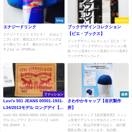
blog
auction
エナジードリンク
ブックデザインコレクション
【ピエ・ブックス】
エナジードリンク エウレカ！ おはよう
ございます。最近はエナジードリンクば
ブックデザインコレクション【ピエ・ブ
かり飲んでいます。疲れがとれないんで
ックス】 ブックデザインコレクション表
すよね(´-ω-`)PUBGみ...
紙 ページ見本1 ページ見本2 ページ見本3
ブックデザインコレク...
ファッション
健康
Levi's 501 JEANS 00501-1931-
さわやかキャップ【谷沢製作
L34/2013モデル ロングデイ【リ
所】
ーバイス】
Levi's 501 JEANS 00501-1931-L342013モ
さわやかキャップ【谷沢製作所】 メッシ
デル ロングデイ【リーバイス】 Levi's
ュ生地でアジャスト付きのインナーキャ
501 JEANS 2...
ップです。私は汗対策ではなく、頭の変
形防止用に使っています。先日購...