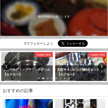
最新情報をお届けします
Xでフォローしよう
regular item
パソコン
丸型キャンピング鍋8点セット
PowerShot G1 X Mark
【カクセー】
Ⅱ【Canon】
2018年9月23日
2018年3月19日
おすすめの記事