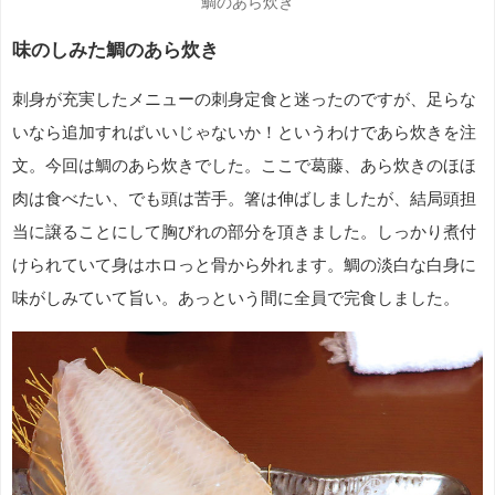
鯛のあら炊き
味のしみた鯛のあら炊き
刺身が充実したメニューの刺身定食と迷ったのですが、足らな
いなら追加すればいいじゃないか！というわけであら炊きを注
文。今回は鯛のあら炊きでした。ここで葛藤、あら炊きのほほ
肉は食べたい、でも頭は苦手。箸は伸ばしましたが、結局頭担
当に譲ることにして胸びれの部分を頂きました。しっかり煮付
けられていて身はホロっと骨から外れます。鯛の淡白な白身に
味がしみていて旨い。あっという間に全員で完食しました。