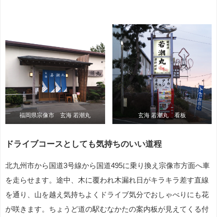
福岡県宗像市 玄海 若潮丸
玄海 若潮丸 看板
ドライブコースとしても気持ちのいい道程
北九州市から国道3号線から国道495に乗り換え宗像市方面へ車
を走らせます。途中、木に覆われ木漏れ日がキラキラ差す直線
を通り、山を越え気持ちよくドライブ気分でおしゃべりにも花
が咲きます。ちょうど道の駅むなかたの案内板が見えてくる付