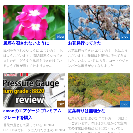
blog
blog
風邪を召されないように
お花見行ってきた
風邪を召されないように エウレカ！ お
お花見行ってきた エウレカ！ おはよう
はようございます。 朝方肌寒くなってき
ございます。昨日はお花見に行ってきま
ましたが、どうやら風邪をひきかけてい
した。いよいよ4月に入り、コートやジャ
るようで喉が痛くてたまりませ...
ンバーは出番がなくなりました...
DIY
blog
amonのエアゲージ プレミアム
紅葉狩りは無理かな
グレードを購入
紅葉狩りは無理かな エウレカ！ おはよ
うございます。昨日は少し暖かくて室内
普段の足として乗っているHONDA
での作業は長袖だと汗ばむくらいでし
FREEDやガレージに入れたままのHONDA