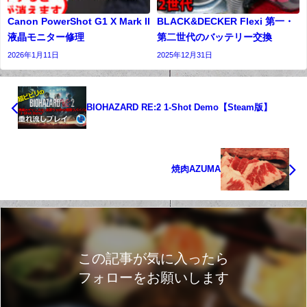
Canon PowerShot G1 X Mark II
BLACK&DECKER Flexi 第一・
液晶モニター修理
第二世代のバッテリー交換
2026年1月11日
2025年12月31日
BIOHAZARD RE:2 1-Shot Demo【Steam版】
焼肉AZUMA
この記事が気に入ったら
フォローをお願いします