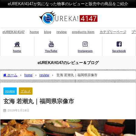
eUREKA!4147が気になった物事のレビューと販売中の商品をご紹介
eUREKA!4147
home
blog
review
products item
カテゴリーページ
プ
home
YouTube
Instagram
facebook
eUREKA!4147のレビュー＆ブログ
ホーム
home
review
玄海 若潮丸｜福岡県宗像市
review
グルメ
玄海 若潮丸｜福岡県宗像市
2019年1月19日