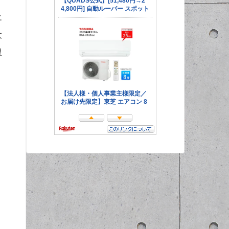
エ
大
限