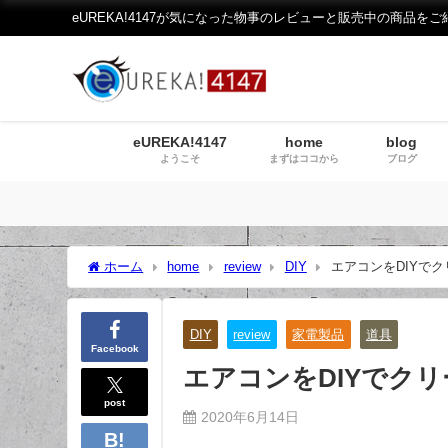
eUREKA!4147が気になった物事のレビューと販売中の商品をご
eUREKA!4147
home
blog
ようこそ
まずはココから
ブログ
ホーム
home
review
DIY
エアコンをDIYで
DIY
review
家電製品
道具
Facebook
エアコンをDIYでク
post
2020年6月14日