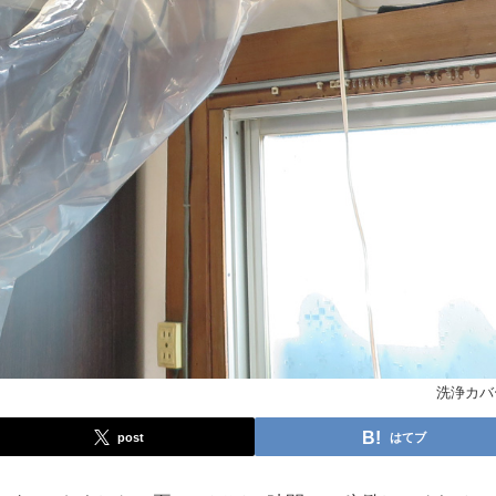
洗浄カバ
post
はてブ