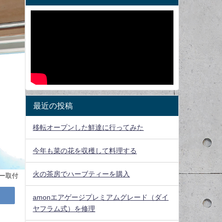
最近の投稿
移転オープンした鮮達に行ってみた
今年も菜の花を収穫して料理する
火の茶房でハーブティーを購入
ー取付
amonエアゲージプレミアムグレード（ダイ
ヤフラム式）を修理