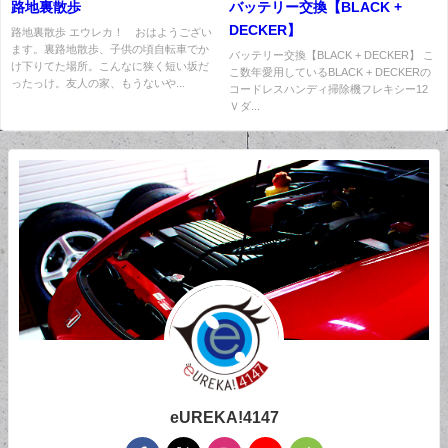
路地裏散歩
バッテリー交換【BLACK +
DECKER】
路地裏散歩 エウレカ！ おはようござい
ます。裏路地散歩、子供の頃自転車でか
バッテリー交換【BLACK + DECKER】 こ
け下りてた場所。こんなに狭く短い坂だ
こ数年愛用しているBLACK + DECKERの
ったっけ。友人の家、もうないや...
コードレスハンディ掃除機フレキシー12
Ｖダ...
eUREKA!4147