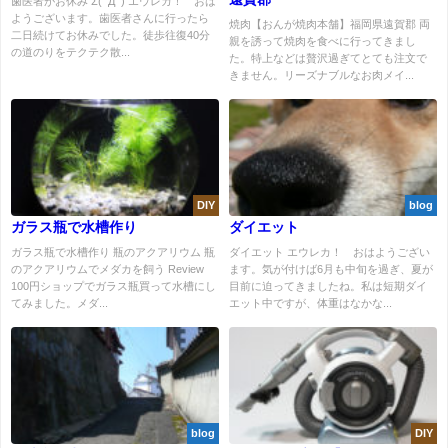
歯医者がお休み Σ(ﾟДﾟ) エウレカ！ おは
ようございます。歯医者さんに行ったら
焼肉【おんが焼肉本舗】福岡県遠賀郡 両
二日続けてお休みでした。徒歩往復40分
親を誘って焼肉を食べに行ってきまし
の道のりをテクテク散...
た。特上などは贅沢過ぎてとても注文で
きません。リーズナブルなお肉メイ...
DIY
blog
ガラス瓶で水槽作り
ダイエット
ガラス瓶で水槽作り 瓶のアクアリウム 瓶
ダイエット エウレカ！ おはようござい
のアクアリウムでメダカを飼う Review
ます。気が付けば6月も中旬を過ぎ、夏が
100円ショップでガラス瓶買って水槽にし
目前に迫ってきましたね。私は短期ダイ
てみました。メダ...
エット中ですが、体重はなかな...
blog
DIY