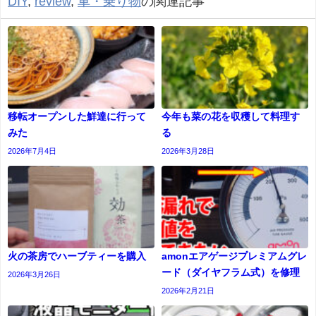
DIY
,
review
,
車・乗り物
の関連記事
移転オープンした鮮達に行って
今年も菜の花を収穫して料理す
みた
る
2026年7月4日
2026年3月28日
火の茶房でハーブティーを購入
amonエアゲージプレミアムグレ
ード（ダイヤフラム式）を修理
2026年3月26日
2026年2月21日