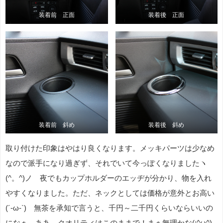
装着前 正面
装着後 正面
装着前 斜め
装着後 斜め
取り付けた印象はやはり良くなります。メッキパーツは少なめ
なので派手になり過ぎず、それでいて今っぽくなりましたヽ
(^。^)ノ 夜でもカップホルダーのエッヂが分かり、物を入れ
やすくなりました。ただ、ネックとしては価格が意外とお高い
(´-ω-`) 無茶を承知で言うと、千円～二千円くらいならいいの
になぁ。ああ、クオリティはこのままで！まぁ無理かな(;^ω^)