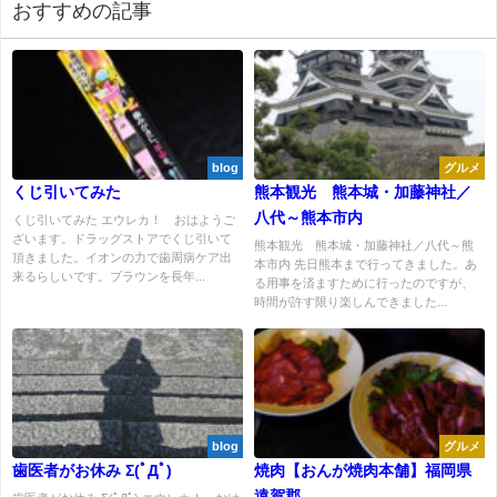
おすすめの記事
blog
グルメ
くじ引いてみた
熊本観光 熊本城・加藤神社／
八代～熊本市内
くじ引いてみた エウレカ！ おはようご
ざいます。ドラッグストアでくじ引いて
熊本観光 熊本城・加藤神社／八代～熊
頂きました。イオンの力で歯周病ケア出
本市内 先日熊本まで行ってきました。あ
来るらしいです。ブラウンを長年...
る用事を済ますために行ったのですが、
時間が許す限り楽しんできました...
blog
グルメ
歯医者がお休み Σ(ﾟДﾟ)
焼肉【おんが焼肉本舗】福岡県
遠賀郡