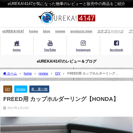
eUREKA!4147が気になった物事のレビューと販売中の商品をご紹介
eUREKA!4147
home
blog
review
products item
カテゴリーページ
プ
home
YouTube
Instagram
facebook
eUREKA!4147のレビュー＆ブログ
ホーム
home
review
DIY
FREED用 カップホルダーリング
【HONDA】
DIY
review
車・乗り物
FREED用 カップホルダーリング【HONDA】
2017年1月13日