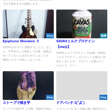
入れて動作するか確認します...
blog
健康
Epiphone Sheraton Ⅱ
SAVASミルクプロテイン
【meiji】
2025年はギターに挑戦することにしまし
た。中学生のころ挫折して以来、楽器は
SAVASミルクプロテイン【meiji】 SAVAS
向いていないとあきらめていましたが、
ミルクプロテイン ダイエットは過去に何
無性にギターが欲しくなってポ...
回かしましたが、プロテインは飲んだこ
となくて、どう...
blog
blog
ストーブで焼き芋
ドアパンチ Σ(ﾟДﾟ)
ストーブで焼き芋 この間、安納芋を牧ス
ドアパンチ Σ(ﾟДﾟ) 夕飯の買い物済ませて