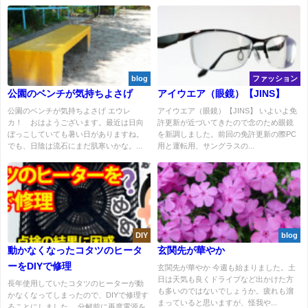
blog
ファッション
公園のベンチが気持ちよさげ
アイウエア（眼鏡）【JINS】
公園のベンチが気持ちよさげ エウレ
アイウエア（眼鏡）【JINS】 いよいよ免
カ！ おはようございます。最近は日向
許更新が近づいてきたので念のため眼鏡
ぼっこしていても暑い日がありますね。
を新調しました。前回の免許更新の際PC
でも、日陰は流石にまだ肌寒いかな。...
用と運転用、サングラスの...
DIY
blog
動かなくなったコタツのヒータ
玄関先が華やか
ーをDIYで修理
玄関先が華やか 今週も始まりました。土
日は天気も良くドライブなど出かけた方
長年使用していたコタツのヒーターが動
も多いのではないでしょうか。疲れも溜
かなくなってしまったので、DIYで修理す
まっていると思いますが、怪我や...
ることにしました。 分解前に再度電源を