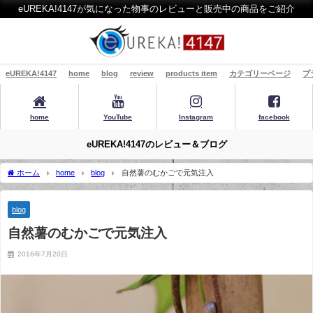
eUREKA!4147が気になった物事のレビューと販売中の商品をご紹介
eUREKA!4147
home
blog
review
products item
カテゴリーページ
プ
home
YouTube
Instagram
facebook
eUREKA!4147のレビュー＆ブログ
ホーム
home
blog
自然薯のむかごで元気注入
blog
自然薯のむかごで元気注入
2016年7月20日