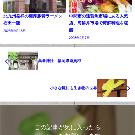
北九州発祥の濃厚豚骨ラーメン
中間市の遠賀魚市場にある人気
石田一龍
店、海鮮丼市場で海鮮料理を堪
能
2025年9月18日
2025年9月7日
高倉神社 福岡県遠賀郡
小さな庭にも生き物の世界
この記事が気に入ったら