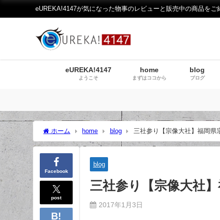
eUREKA!4147が気になった物事のレビューと販売中の商品をご
eUREKA!4147
home
blog
ようこそ
まずはココから
ブログ
ホーム
home
blog
三社参り【宗像大社】福岡県
blog
Facebook
三社参り【宗像大社】
post
2017年1月3日