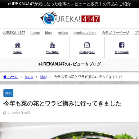
eUREKA!4147が気になった物事のレビューと販売中の商品をご紹介
eUREKA!4147
home
blog
review
products item
カテゴリーページ
プ
home
YouTube
Instagram
facebook
eUREKA!4147のレビュー＆ブログ
ホーム
home
blog
今年も菜の花とワラビ摘みに行ってきました
blog
今年も菜の花とワラビ摘みに行ってきました
2020年3月15日