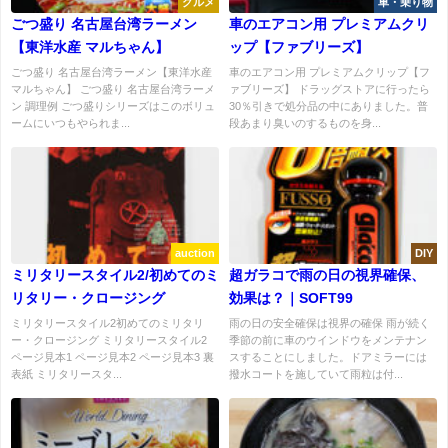
グルメ
車・乗り物
ごつ盛り 名古屋台湾ラーメン
車のエアコン用 プレミアムクリ
【東洋水産 マルちゃん】
ップ【ファブリーズ】
ごつ盛り 名古屋台湾ラーメン【東洋水産
車のエアコン用 プレミアムクリップ【フ
マルちゃん】 ごつ盛り 名古屋台湾ラーメ
ァブリーズ】 ドラッグストアに行ったら
ン 調理例 ごつ盛りシリーズはこのボリュ
30％引きで処分品の中にありました。普
ームにいつもやられま...
段あまり臭いのするものを身...
auction
DIY
ミリタリースタイル2/初めてのミ
超ガラコで雨の日の視界確保、
リタリー・クロージング
効果は？｜SOFT99
ミリタリースタイル2初めてのミリタリ
雨の日の安全確保は視界の確保 雨が続く
ー・クロージング ミリタリースタイル2
季節の前に車のウインドウをメンテナン
ページ見本1 ページ見本2 ページ見本3 裏
スすることにしました。ドアミラーには
表紙 ミリタリースタ...
撥水コートを施していて雨粒は付...