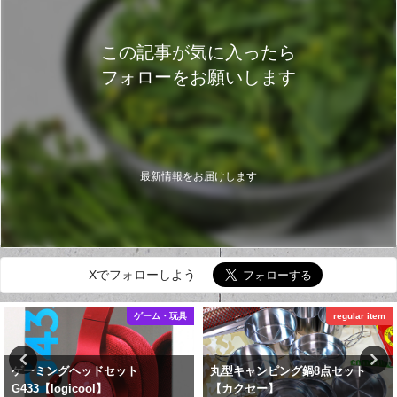
この記事が気に入ったら
フォローをお願いします
最新情報をお届けします
Xでフォローしよう
ゲーム・玩具
regular item
ゲーミングヘッドセット
丸型キャンピング鍋8点セット
G433【logicool】
【カクセー】