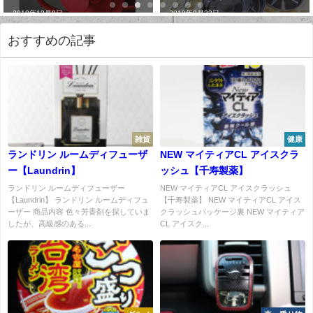
2018年12月8日
2018年9月23日
おすすめの記事
雑貨
健康
ランドリン ルームディフューザ
NEW マイティアCL アイスクラ
ー【Laundrin】
ッシュ【千寿製薬】
ランドリン ルームディフューザー
NEW マイティアCL アイスクラッシュ
【Laundrin】 ランドリン ルームディフュ
【千寿製薬】 NEW マイティアCL アイス
ーザー 商品内容 色々芳香剤を探していま
クラッシュパッケージ裏 NEW マイティア
したが、高級感のある...
CL アイスク...