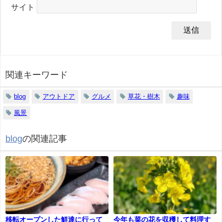
サイト
関連キーワード
blog
アウトドア
グルメ
草花・樹木
趣味
風景
blog
の関連記事
移転オープンした鮮達に行って
今年も菜の花を収穫して料理す