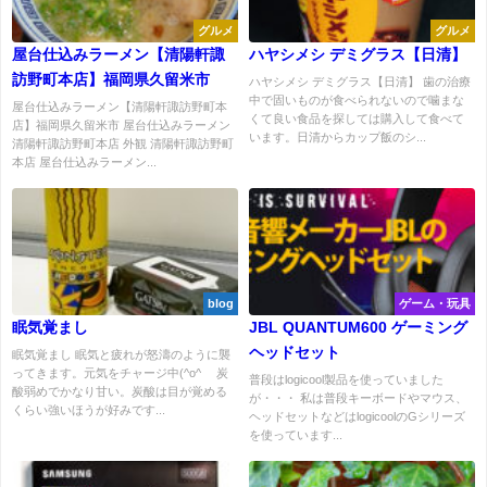
グルメ
グルメ
屋台仕込みラーメン【清陽軒諏
ハヤシメシ デミグラス【日清】
訪野町本店】福岡県久留米市
ハヤシメシ デミグラス【日清】 歯の治療
中で固いものが食べられないので噛まな
屋台仕込みラーメン【清陽軒諏訪野町本
くて良い食品を探しては購入して食べて
店】福岡県久留米市 屋台仕込みラーメン
います。日清からカップ飯のシ...
清陽軒諏訪野町本店 外観 清陽軒諏訪野町
本店 屋台仕込みラーメン...
blog
ゲーム・玩具
眠気覚まし
JBL QUANTUM600 ゲーミング
ヘッドセット
眠気覚まし 眠気と疲れが怒濤のように襲
ってきます。元気をチャージ中(^o^ゞ 炭
普段はlogicool製品を使っていました
酸弱めでかなり甘い。炭酸は目が覚める
が・・・ 私は普段キーボードやマウス、
くらい強いほうが好みです...
ヘッドセットなどはlogicoolのGシリーズ
を使っています...