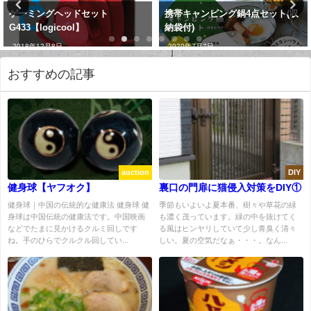
ゲーミングヘッドセット
携帯キャンピング鍋4点セット(収
G433【logicool】
納袋付)
2018年12月8日
2020年7月7日
おすすめの記事
auction
DIY
健身球【ヤフオク】
裏口の門扉に猫侵入対策をDIY①
健身球｜中国の伝統的な健康法 健身球 健
季節もいよいよ夏本番、樹々や草花の緑
身球は中国伝統の健康法です。中国映画
も濃く茂っています。緑の中を抜けてく
などでたまに見かけるクルミ回しです
る風はヒンヤリしていて少し青臭く清々
ね。手のひらでクルクル回してい...
しい。夏の空気だなぁ・・・。なん...