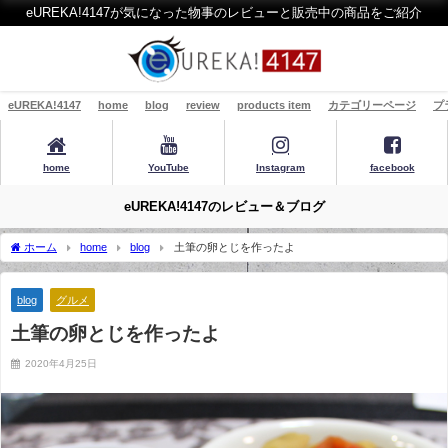
eUREKA!4147が気になった物事のレビューと販売中の商品をご紹介
eUREKA!4147
home
blog
review
products item
カテゴリーページ
プ
home
YouTube
Instagram
facebook
eUREKA!4147のレビュー＆ブログ
ホーム
home
blog
土筆の卵とじを作ったよ
blog
グルメ
土筆の卵とじを作ったよ
2020年4月25日