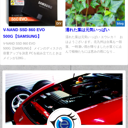
DIY
blog
V-NAND SSD 860 EVO
濡れた葉は元気いっぱい
500G【SAMSUNG】
濡れた葉は元気いっぱい エウレカ！ お
はようございます。北九州は台風も一段
V-NAND SSD 860 EVO
落、一時凄い雨が降りましたが直ぐに止
500G【SAMSUNG】 メインのディスクの
んで植物たちには恵みの雨になり...
容量アップを決意 PCを組み立てたときは
メインが128G...